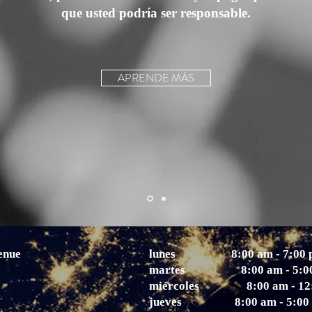
que usted podría ser responsable.
APRENDE MÁS
enue
lunes
8:00 am - 7:00
martes
8:00 am - 5:
miércoles
8:00 am - 1
jueves
8:00 am - 5:00