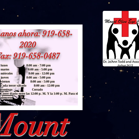
anos ahora: 919-658-
2020
ax: 919-658-0487
lunes
8:00 am - 7:00 pm
martes
8:00 am - 5:00 pm
miércoles
8:00 am - 12:00 pm
jueves
8:00 am - 5:00 pm
viernes
8:00 am - 5:00 pm
Cada tercer sábado
8:00 am - 12:00 pm
domingo
Cerrado
Cierre diario entre las 12:00 p. M. Y la 1:00 p. M. Para el
almuerzo
 Mount