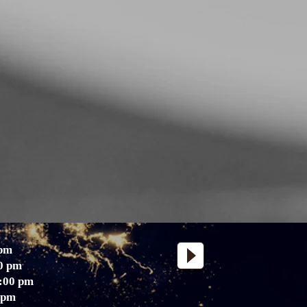
 pm
00 pm
2:00 pm
 pm